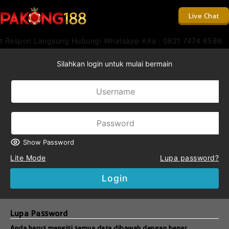
Live Chat
t Respon Langsung Hubungi Whatsapp Kita : 0821 7474 6586
Silahkan login untuk mulai bermain
Show Password
Lite Mode
Lupa password?
Login
Lupa Password
Anda harus mengisi semua data dibawah dengan benar.